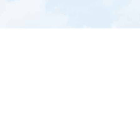
Stöckli
Fenster
AG
Produkte
Über uns
Offene Stellen
Kontakt
Datenschutzerklärung
Contact
Stöckli Fenster AG
Wolhuserstrasse 24
6122 Menznau